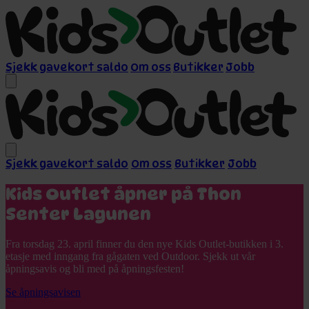
Sjekk gavekort saldo
Om oss
Butikker
Jobb
Sjekk gavekort saldo
Om oss
Butikker
Jobb
Kids Outlet åpner på Thon
Senter Lagunen
Fra torsdag 23. april finner du den nye Kids Outlet-butikken i 3.
etasje med inngang fra gågaten ved Outdoor. Sjekk ut vår
åpningsavis og bli med på åpningsfesten!
Se åpningsavisen