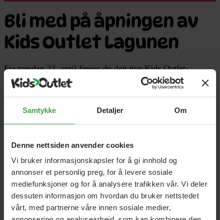
Bli med på åpningen av
Kids Outlet Lagunen
Fra torsdag 23. april finner du den nye Kids Outlet-
butikken i 3. etasje med inngang fra gågaten ved Outdoor.
Samtykke
Detaljer
Om
Velkommen til en leken handleopplevelse!
Denne nettsiden anvender cookies
Vi bruker informasjonskapsler for å gi innhold og
Masse gavetips
annonser et personlig preg, for å levere sosiale
mediefunksjoner og for å analysere trafikken vår. Vi deler
dessuten informasjon om hvordan du bruker nettstedet
Hobbyartikler
vårt, med partnerne våre innen sosiale medier,
annonsering og analysearbeid, som kan kombinere den